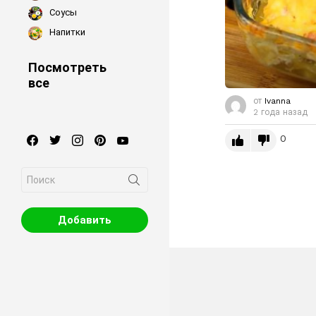
Соусы
Напитки
Посмотреть
все
от
Ivanna
2 года назад
facebook
twitter
instagram
pinterest
youtube
0
Search
for:
Добавить