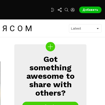
FOLLOW
SEARCH
LOGIN
SWITCH
Добавить
US
SKIN
МЯСОМ
Got
CREATE
something
awesome to
share with
others?