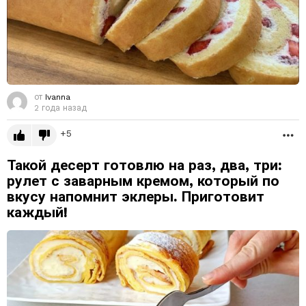
от
Ivanna
2 года назад
5
Б
Такой десерт готовлю на раз, два, три:
рулет с заварным кремом, который по
вкусу напомнит эклеры. Приготовит
каждый!