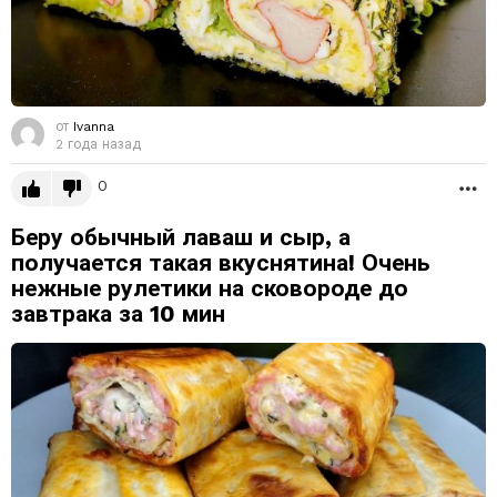
от
Ivanna
2 года назад
0
Б
Беру обычный лаваш и сыр, а
получается такая вкуснятина! Очень
нежные рулетики на сковороде до
завтрака за 10 мин