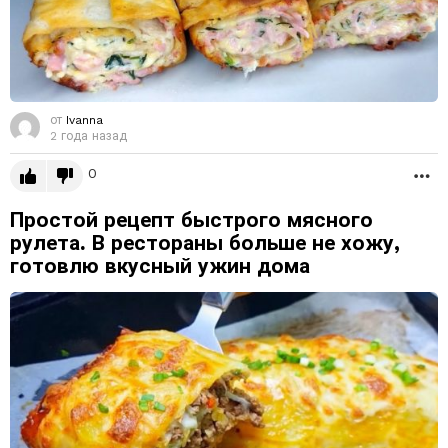
от
Ivanna
2 года назад
0
Б
Простой рецепт быстрого мясного
рулета. В рестораны больше не хожу,
готовлю вкусный ужин дома