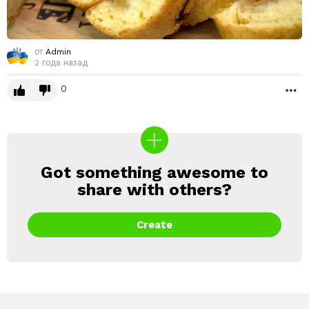
от
Admin
2 года назад
0
Б
Got something awesome to
CREATE
share with others?
Create