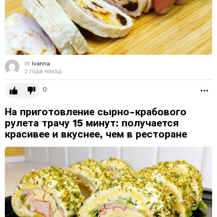
от
Ivanna
2 года назад
0
Б
На приготовление сырно-крабового
рулета трачу 15 минут: получается
красивее и вкуснее, чем в ресторане