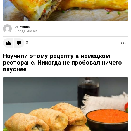
от
Ivanna
2 года назад
0
Б
Научили этому рецепту в немецком
ресторане. Никогда не пробовал ничего
вкуснее