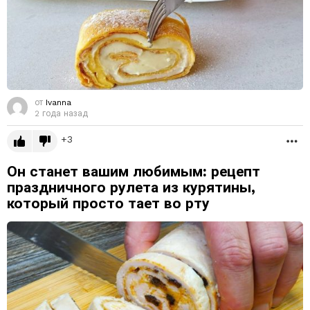
от
Ivanna
2 года назад
3
Б
Он станет вашим любимым: рецепт
праздничного рулета из курятины,
который просто тает во рту