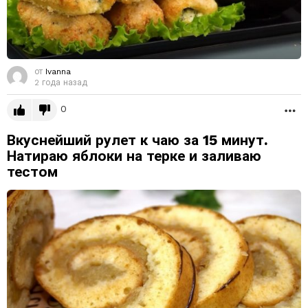
от
Ivanna
2 года назад
0
Б
Вкуснейший рулет к чаю за 15 минут.
Натираю яблоки на терке и заливаю
тестом