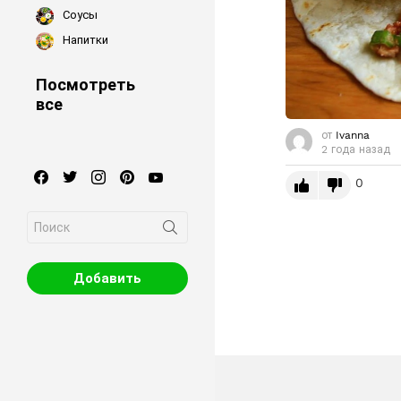
Соусы
Напитки
Посмотреть
все
от
Ivanna
2 года назад
facebook
twitter
instagram
pinterest
youtube
0
Search
for:
Добавить