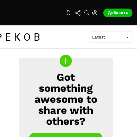
FOLLOW
SEARCH
LOGIN
SWITCH
Добавить
US
SKIN
РЕКОВ
Got
CREATE
something
awesome to
share with
others?