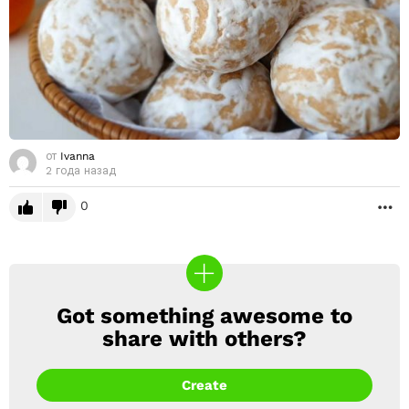
от
Ivanna
2 года назад
0
Б
Got something awesome to
CREATE
share with others?
Create