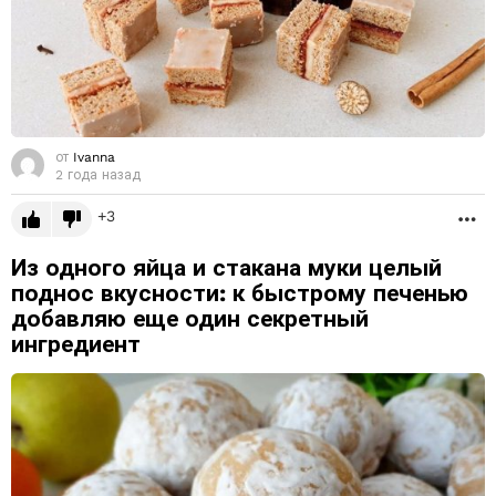
от
Ivanna
2 года назад
3
Б
Из одного яйца и стакана муки целый
поднос вкусности: к быстрому печенью
добавляю еще один секретный
ингредиент