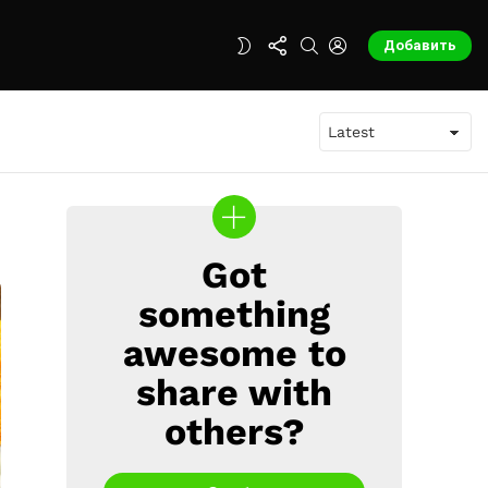
FOLLOW
SEARCH
LOGIN
SWITCH
Добавить
US
SKIN
Got
CREATE
something
awesome to
share with
others?