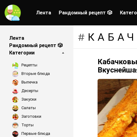
Лента
Рандомный рецепт 🎲
Катего
КАБА
Лента
Рандомный рецепт 🎲
Категории
Кабачковые
LATEST
Рецепты
STORIES
Вкуснейша
Вторые блюда
Выпечка
Десерты
Закуски
Салаты
Заготовки
Торты
Первые блюда