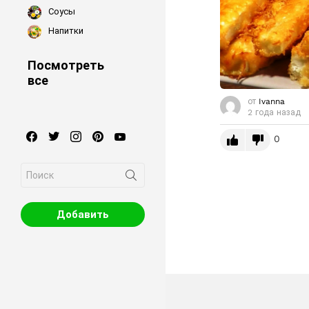
Соусы
Напитки
Посмотреть
все
от
Ivanna
2 года назад
facebook
twitter
instagram
pinterest
youtube
0
Search
for:
Добавить