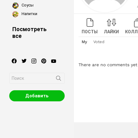
Соусы
Напитки
Посмотреть
ПОСТЫ
ЛАЙКИ
КОЛЛ
все
My
Voted
facebook
twitter
instagram
pinterest
youtube
There are no comments yet
Search
for:
Добавить