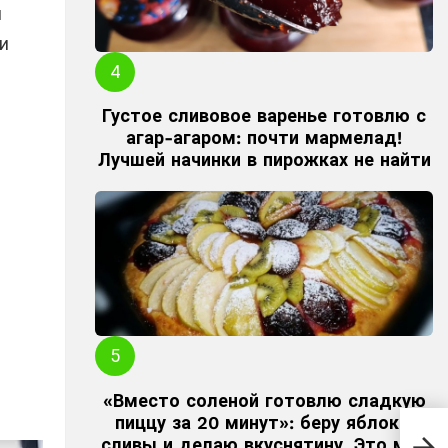
м
и
Густое сливовое варенье готовлю с
агар-агаром: почти мармелад!
Лучшей начинки в пирожках не найти
«Вместо соленой готовлю сладкую
пиццу за 20 минут»: беру яблоки,
Ужи
сливы и делаю вкуснятину. Это моя
выл