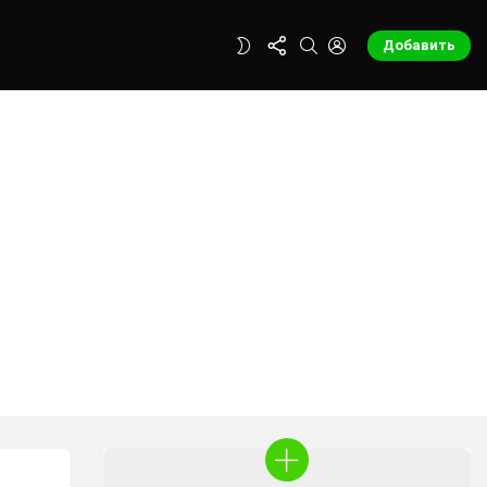
FOLLOW
SEARCH
LOGIN
SWITCH
Добавить
US
SKIN