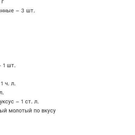
 г
нные – 3 шт.
 1 шт.
1 ч. л.
л.
ксус – 1 ст. л.
ный молотый по вкусу