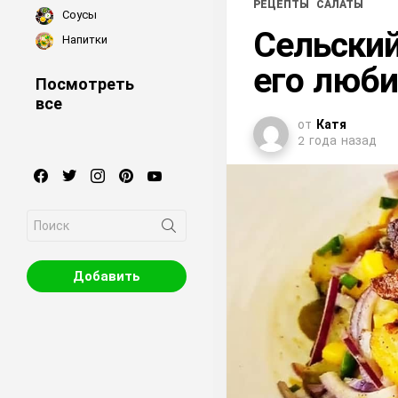
РЕЦЕПТЫ
САЛАТЫ
Соусы
Сельский
Напитки
его люби
Посмотреть
все
от
Катя
2 года назад
facebook
twitter
instagram
pinterest
youtube
Search
for:
Добавить