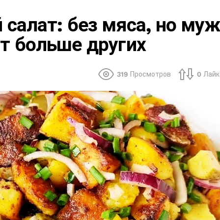
 салат: без мяса, но муж
т больше других
319
Просмотров
0
Лайк