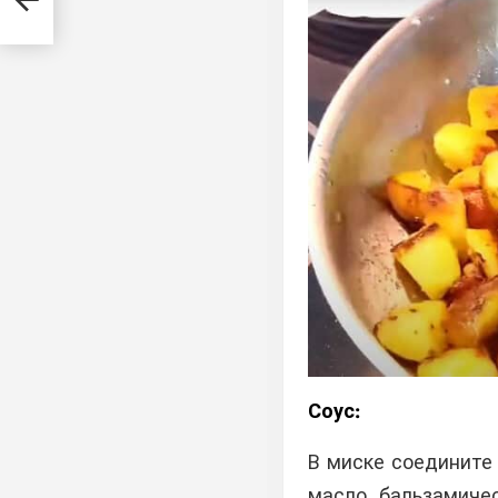
Соус:
В миске соедините 
масло, бальзамичес