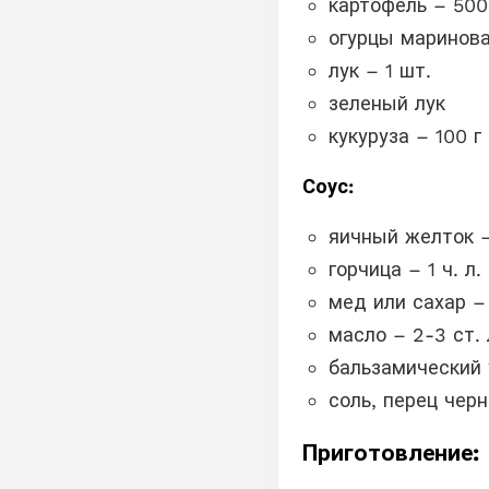
картофель – 500
огурцы маринова
лук – 1 шт.
зеленый лук
кукуруза – 100 г
Соус:
яичный желток –
горчица – 1 ч. л.
мед или сахар – 
масло – 2-3 ст. 
бальзамический у
соль, перец чер
Приготовление: