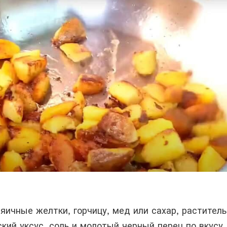
яичные желтки, горчицу, мед или сахар, растител
кий уксус, соль и молотый черный перец по вкусу.