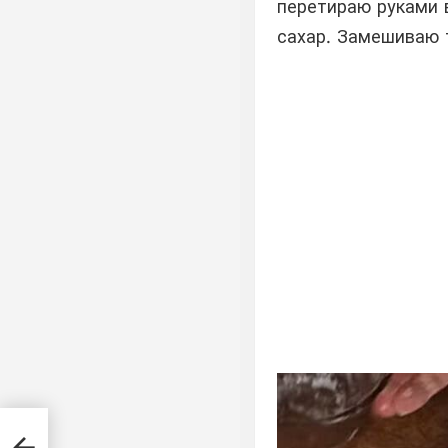
перетираю руками 
сахар. Замешиваю 
снее