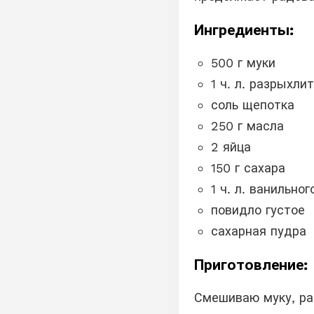
Ингредиенты:
500 г муки
1 ч. л. разрыхли
соль щепотка
250 г масла
2 яйца
150 г сахара
1 ч. л. ванильног
повидло густое
сахарная пудра
Приготовление:
Смешиваю муку, ра