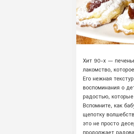
Хит 90-х — печень
лакомство, которое
Его нежная тексту
воспоминания о де
радостью, которые
Вспомните, как баб
щепотку волшебств
это не просто десе
продолжает радоват