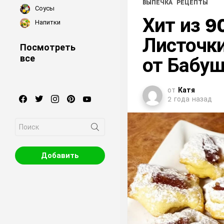
ВЫПЕЧКА
РЕЦЕПТЫ
Соусы
Хит из 9
Напитки
Листочки
Посмотреть
все
от Бабу
от
Катя
facebook
twitter
instagram
pinterest
youtube
2 года назад
Search
for:
Добавить