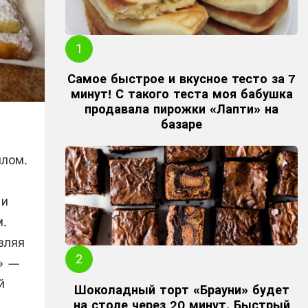
Самое быстрое и вкусное тесто за 7
минут! С такого теста моя бабушка
продавала пирожки «Лапти» на
базаре
плом.
 и
м.
вляя
» —
й
Шоколадный торт «Брауни» будет
на столе через 20 минут. Быстрый