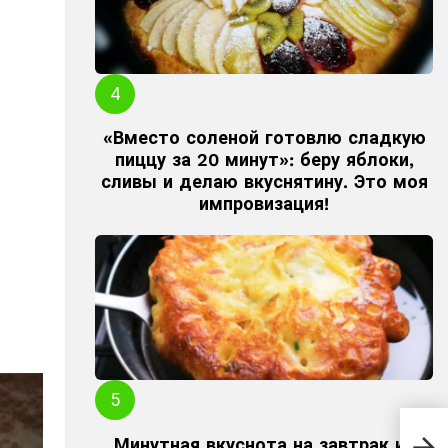
«Вместо соленой готовлю сладкую
пиццу за 20 минут»: беру яблоки,
сливы и делаю вкуснятину. Это моя
импровизация!
И м
Минутная вкуснота на завтрак из
За к