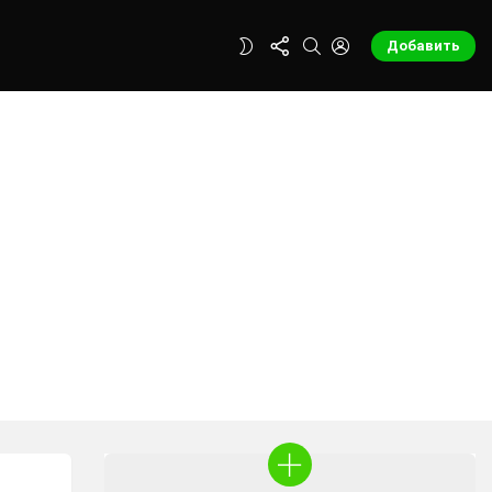
FOLLOW
SEARCH
LOGIN
SWITCH
Добавить
US
SKIN