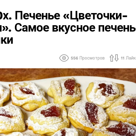
0х. Печенье «Цветочки-
». Самое вкусное печень
шки
556
Просмотров
11
Лайк