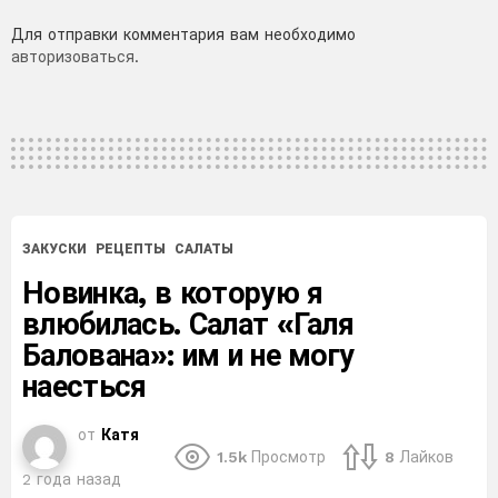
Добавить
Для отправки комментария вам необходимо
авторизоваться
.
комментарий
ЗАКУСКИ
РЕЦЕПТЫ
САЛАТЫ
Новинка, в которую я
влюбилась. Салат «Галя
Балована»: им и не могу
наесться
от
Катя
1.5k
Просмотр
8
Лайков
2 года назад