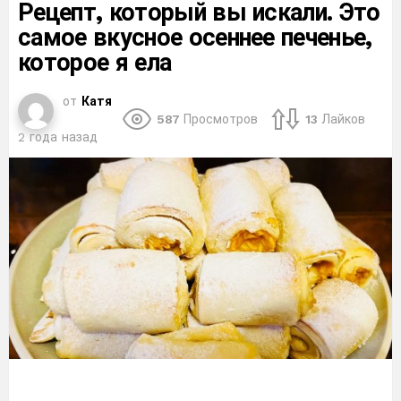
Рецепт, который вы искали. Это
самое вкусное осеннее печенье,
которое я ела
от
Катя
587
Просмотров
13
Лайков
2 года назад