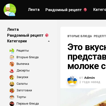
Лента
Катег
Рандомный рецепт
Лента
Рандомный рецепт
ВТОРЫЕ БЛЮДА
РЕЦЕП
Категории
Это вкус
Рецепты
представ
Вторые блюда
молоке с
Выпечка
Десерты
Закуски
от
Admin
2 года назад
Салаты
Заготовки
Торты
Первые блюда