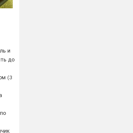
ль и
ить до
ом (3
а
 по
нчик