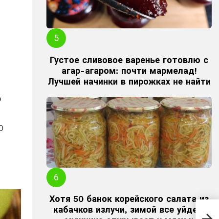
Густое сливовое варенье готовлю с
агар-агаром: почти мармелад!
Лучшей начинки в пирожках не найти
о
0
Хотя 50 банок корейского салата из
Вкус
кабачков излучи, зимой все уйдет:
знам