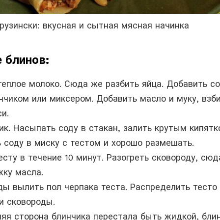
рузински: вкусная и сытная мясная начинка
 блинов:
теплое молоко. Сюда же разбить яйца. Добавить со
енчиком или миксером. Добавить масло и муку, взб
и.
ик. Насыпать соду в стакан, залить крутым кипятк
ь соду в миску с тестом и хорошо размешать.
есту в течение 10 минут. Разогреть сковороду, сюд
жку масла.
ды вылить пол черпака теста. Распределить тесто
и сковороды.
няя сторона блинчика перестала быть жидкой, бли