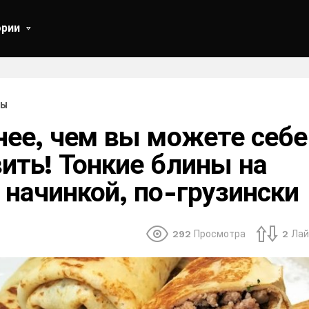
ории
ТЫ
нее, чем вы можете себе
ить! Тонкие блины на
 начинкой, по-грузински
292
Просмотра
2
Лай