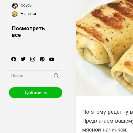
Соусы
Напитки
Посмотреть
все
facebook
twitter
instagram
pinterest
youtube
Search
for:
Добавить
По этому рецепту 
Предлагаем вашему
мясной начинкой.