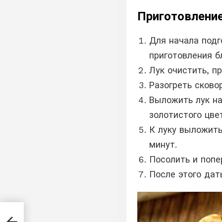
Приготовление
Для начала подг
приготовления б
Лук очистить, п
Разогреть сково
Выложить лук на
золотистого цве
К луку выложить
минут.
Посолить и попе
После этого дат
ов