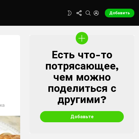
FOLLOW
SEARCH
LOGIN
SWITCH
Добавить
US
SKIN
Есть что-то
CREATE
потрясающее,
чем можно
поделиться с
другими?
ка
Добавьте