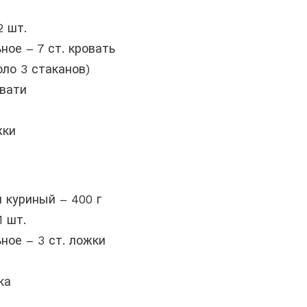
2 шт.
ное – 7 ст. кровать
оло 3 стаканов)
овати
а
жки
 куриный – 400 г
1 шт.
ное – 3 ст. ложки
а
ка