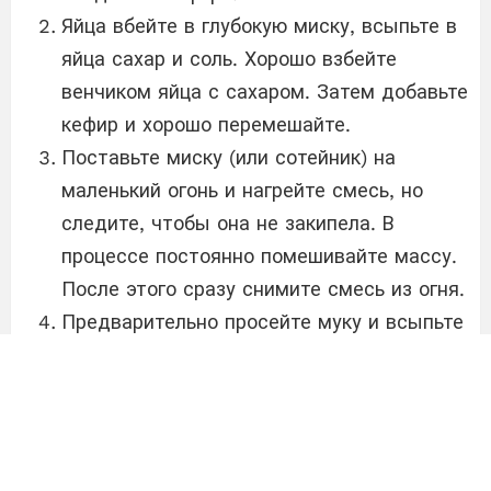
Яйца вбейте в глубокую миску, всыпьте в
яйца сахар и соль. Хорошо взбейте
венчиком яйца с сахаром. Затем добавьте
кефир и хорошо перемешайте.
Поставьте миску (или сотейник) на
маленький огонь и нагрейте смесь, но
следите, чтобы она не закипела. В
процессе постоянно помешивайте массу.
После этого сразу снимите смесь из огня.
Предварительно просейте муку и всыпьте
в хорошо нагретую смесь. Важно
постепенно всыпать муку и тщательно
перемешивать с помощью венчика. Сюда
же всыпьте соду и снова кропотливо
перемешайте все ингредиенты меж