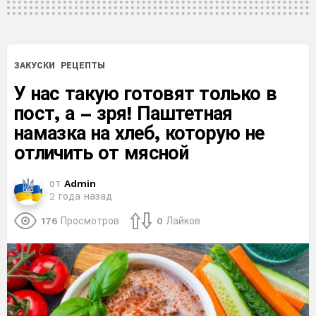
ЗАКУСКИ
РЕЦЕПТЫ
У нас такую ​​готовят только в
пост, а – зря! Паштетная
намазка на хлеб, которую не
отличить от мясной
от
Admin
2 года назад
176
Просмотров
0
Лайков