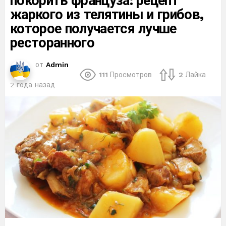
покорить француза: рецепт
жаркого из телятины и грибов,
которое получается лучше
ресторанного
от
Admin
111
Просмотров
2
Лайка
2 года назад