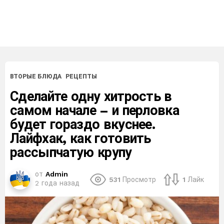
ВТОРЫЕ БЛЮДА
РЕЦЕПТЫ
Сделайте одну хитрость в
самом начале – и перловка
будет гораздо вкуснее.
Лайфхак, как готовить
рассыпчатую крупу
от
Admin
531
Просмотр
1
Лайк
2 года назад