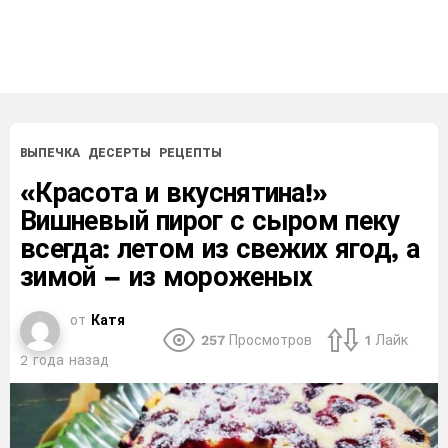
ВЫПЕЧКА
ДЕСЕРТЫ
РЕЦЕПТЫ
«Красота и вкуснятина!»
Вишневый пирог с сыром пеку
всегда: летом из свежих ягод, а
зимой – из мороженых
от
Катя
257
Просмотров
1
Лайк
2 года назад