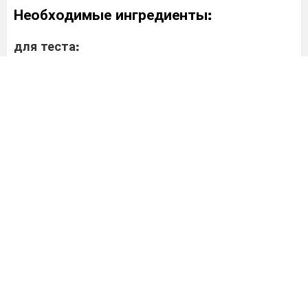
Необходимые ингредиенты:
для теста:
мука – 300 г;
яйца – 3 шт;
кефир – 250 г;
соль – 0,5 ч.л;
сахар – 1 ч.л;
кабачок – 300 г;
разрыхлитель теста – 2 ч.л;
масло – 50 мл.
Для начинки:
вареные яйца – 4 шт;