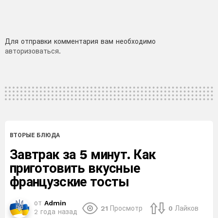
Добавить
Для отправки комментария вам необходимо
авторизоваться
.
комментарий
ВТОРЫЕ БЛЮДА
Завтрак за 5 минут. Как
приготовить вкусные
французские тосты
от
Admin
21
Просмотр
0
Лайков
2 года назад