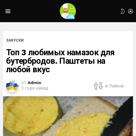
L
SWIT
Menu
SKIN
ЗАКУСКИ
Топ 3 любимых намазок для
бутербродов. Паштеты на
любой вкус
от
Admin
0
Лайков
2 года назад