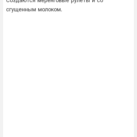
Создаются меренговые рулеты и со
сгущенным молоком.