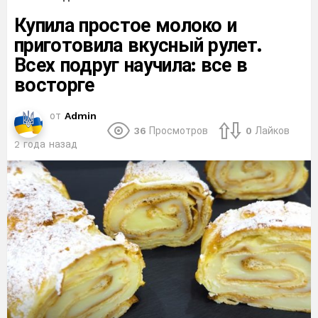
Купила простое молоко и
приготовила вкусный рулет.
Всех подруг научила: все в
восторге
от
Admin
36
Просмотров
0
Лайков
2 года назад