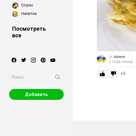
Соусы
Напитки
Посмотреть
все
от
Admin
facebook
twitter
instagram
pinterest
youtube
2 года назад
2
Search
for:
Добавить