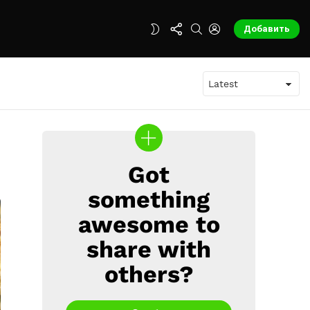
FOLLOW
SEARCH
LOGIN
SWITCH
Добавить
US
SKIN
Got
CREATE
something
awesome to
share with
others?