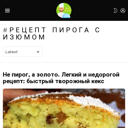
L
SWIT
Menu
SKIN
РЕЦЕПТ ПИРОГА С
ИЗЮМОМ
Не пирог, а золото. Легкий и недорогой
LATEST
STORIES
рецепт: быстрый творожный кекс