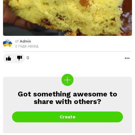
от
Admin
2 года назад
0
Б
Got something awesome to
CREATE
share with others?
Create