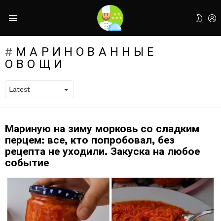
L
SWIT
Menu
SKIN
МАРИНОВАННЫЕ
ОВОЩИ
Мариную на зиму морковь со сладким
LATEST
STORIES
перцем: все, кто попробовал, без
рецепта не уходили. Закуска на любое
событие