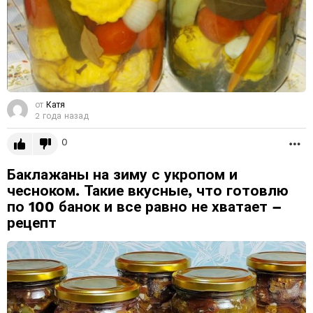
от
Катя
2 года назад
0
Б
Баклажаны на зиму с укропом и
чесноком. Такие вкусные, что готовлю
по 100 банок и все равно не хватает –
рецепт