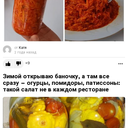
от
Катя
2 года назад
9
Б
Зимой открываю баночку, а там все
сразу – огурцы, помидоры, патиссоны:
такой салат не в каждом ресторане