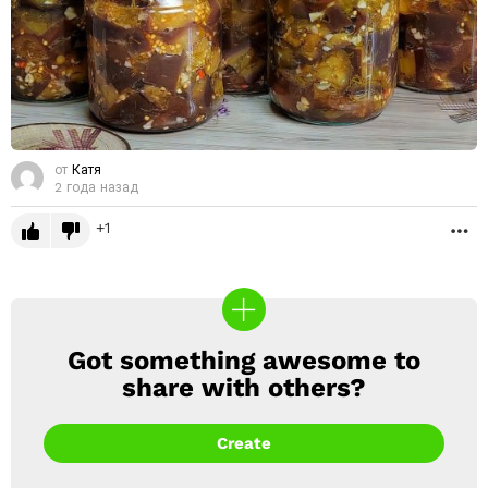
от
Катя
2 года назад
1
Б
Got something awesome to
CREATE
share with others?
Create